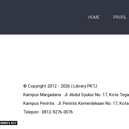
Skip
to
HOME
PROFIL
content
© Copyright 2012 -
2026 | Library PKTJ
Kampus Margadana
: Jl. Abdul Syukur No. 17, Kota Te
Kampus Perintis
: Jl. Perintis Kemerdekaan No. 17, Ko
Telepon
: 0812-9276-0076