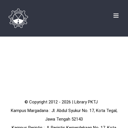
Skip
to
content
© Copyright 2012 -
2026 | Library PKTJ
Kampus Margadana
: Jl. Abdul Syukur No. 17, Kota Tegal,
Jawa Tengah 52143
Kampus Perintis
: Jl. Perintis Kemerdekaan No. 17, Kota